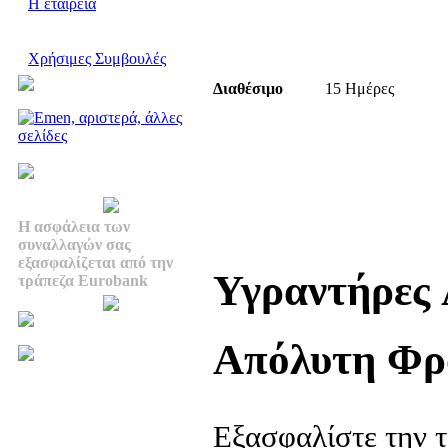
Η εταιρεία
Χρήσιμες Συμβουλές
Διαθέσιμο
15 Ημέρες
Η ασφάλεια των
συναλλαγών σας
εξασφαλίζεται από την
Υγραντήρες 
τράπεζα Eurobank
Απόλυτη Φρο
Εξασφαλίστε την τ