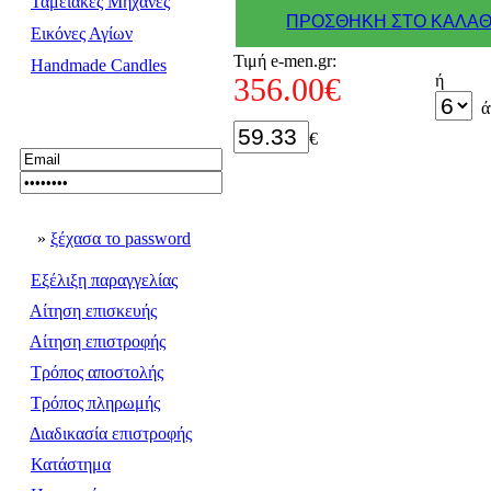
Ταμειακές Μηχανές
ΠΡΟΣΘΗΚΗ ΣΤΟ ΚΑΛΑΘ
Εικόνες Αγίων
Τιμή e-men.gr:
Handmade Candles
356.00€
ή
ά
€
»
ξέχασα το password
Εξέλιξη παραγγελίας
Αίτηση επισκευής
Αίτηση επιστροφής
Τρόπος αποστολής
Τρόπος πληρωμής
Διαδικασία επιστροφής
Κατάστημα