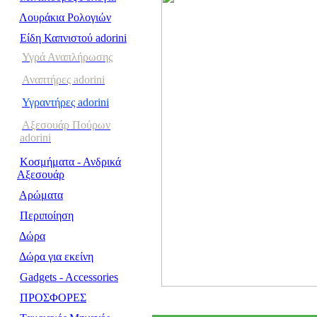
Λουράκια Ρολογιών
Είδη Καπνιστού adorini
Υγρά Αναπλήρωσης
Αναπτήρες adorini
Υγραντήρες adorini
Αξεσουάρ Πούρων
adorini
Κοσμήματα - Ανδρικά
Αξεσουάρ
Αρώματα
Περιποίηση
Δώρα
Δώρα για εκείνη
Gadgets - Accessories
ΠΡΟΣΦΟΡΕΣ