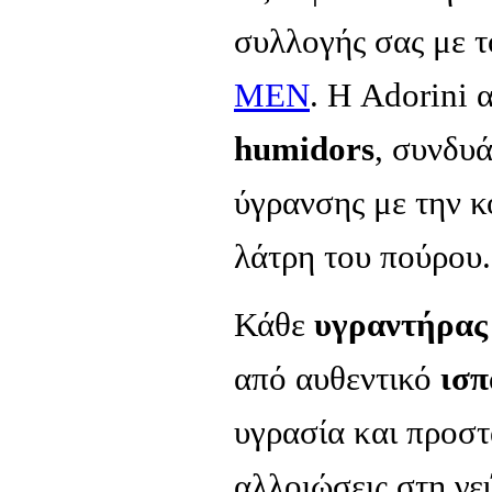
συλλογής σας με 
MEN
. Η Adorini 
humidors
, συνδυ
ύγρανσης με την κ
λάτρη του πούρου.
Κάθε
υγραντήρας
από αυθεντικό
ισπ
υγρασία και προστ
αλλοιώσεις στη γε