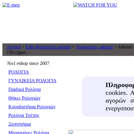
Αρχική
>
Είδη Καπνιστού adorini
>
Υγραντήρες adorini
> Adorini 
150 cigars
No1 eshop since 2007
ΡΟΛΟΓΙΑ
ΓΥΝΑΙΚΕΙΑ ΡΟΛΟΓΙΑ
Πληροφορ
Παιδικά Ρολόγια
cookies. 
Θήκες Pολογιών
αγορών σ
Κουρδιστήρια Pολογιών
ενεργοποι
Ρολόγια Τσέπης
Ξυπνητήρια
Μινιατούρες Ρολόγια